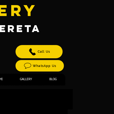
TERY
KERETA
T
Call Us
WhatsApp Us
MI
GALLERY
BLOG