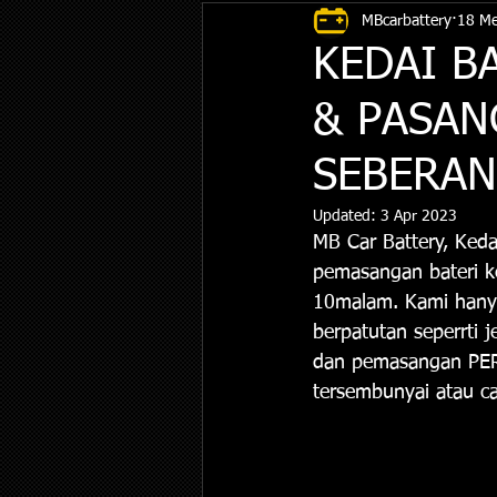
MBcarbattery
18 Me
KEDAI B
& PASAN
SEBERA
Updated:
3 Apr 2023
MB Car Battery, Ked
pemasangan bateri ke
10malam. Kami hanya
berpatutan seperrt
dan pemasangan PERC
tersembunyai atau c