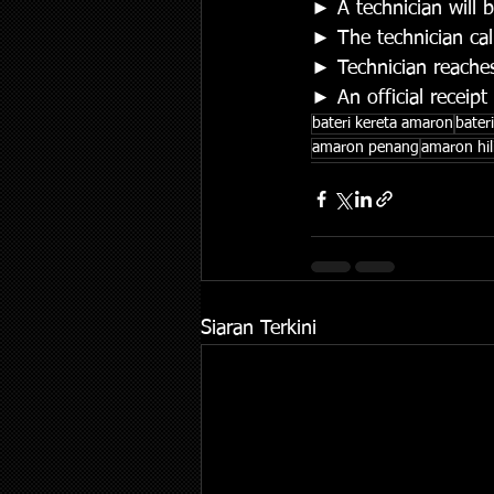
► A technician will b
► The technician cal
► Technician reaches
► An official receipt
bateri kereta amaron
bater
amaron penang
amaron hil
Siaran Terkini