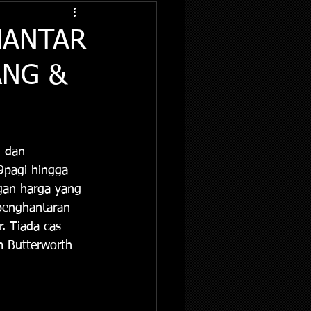
HANTAR
ANG &
n dan 
9pagi hingga 
gan harga yang 
penghantaran 
 Tiada cas 
m Butterworth