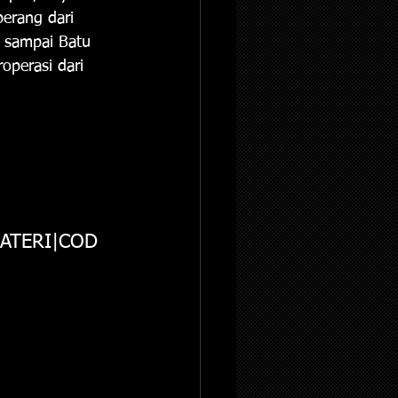
berang dari  
h sampai Batu 
operasi dari 
BATERI|COD