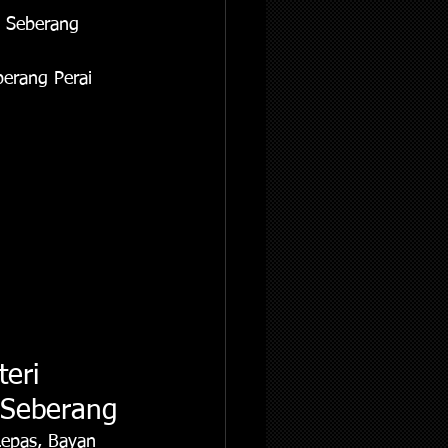
h Seberang 
berang Perai 
teri 
 Seberang
epas, Bayan 