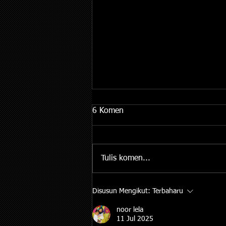
6 Komen
Tulis komen...
Jawatan Kosong: Runner
Disusun Mengikut:
Terbaharu
Bateri Kereta di MB Car
noor lela
Battery! 🚗⚡
11 Jul 2025