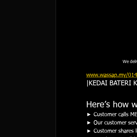
We deli
www.wassap.my/014
|KEDAI BATERI
Here’s how w
► Customer calls MB 
► Our customer servi
► Customer shares lo