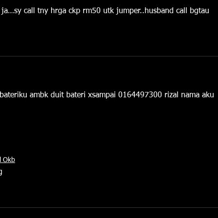
a…sy call tny hrga ckp rm50 utk jumper..husband call bgtau 
 bateriku ambk duit bateri xsampai 0164497300 rizal nama aku
l Okb
g 