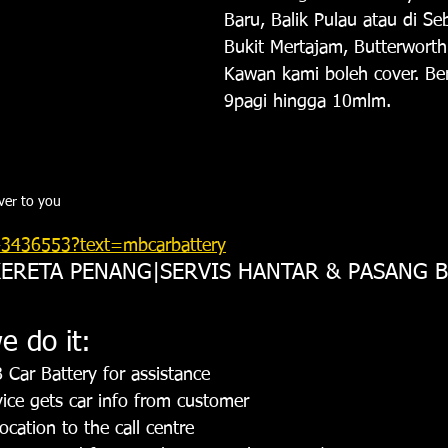
Baru, Balik Pulau atau di Se
Bukit Mertajam, Butterwort
Kawan kami boleh cover. Ber
9pagi hingga 10mlm.
ver to you 
3436553?text=mbcarbattery
 KERETA PENANG|SERVIS HANTAR & PASANG 
e do it:
Car Battery for assistance 
ce gets car info from customer
cation to the call centre