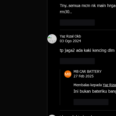
Tny..semua mcm nk main hrga j
rm30..
Suka
Balas
Yaz Rizal Okb
03 Ogo 2024
tp jaga2 ada kaki kencing dlm
Suka
Balas
MB CAR BATTERY
27 Feb 2025
Membalas kepada
Yaz Riza
Ini bukan bateriku ban
Suka
Balas