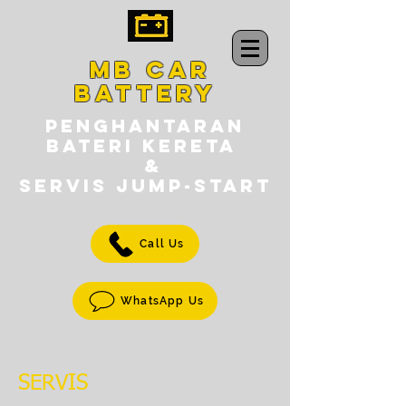
MB CAR
BATTERY
PENGHANTARAN
BATERI KERETA
&
SERVIS jump-START
Call Us
WhatsApp Us
SERVIS