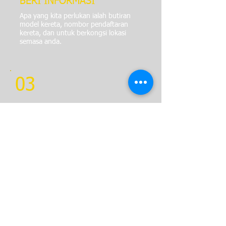
BERI INFORMASI
Apa yang kita perlukan ialah butiran
model kereta, nombor pendaftaran
kereta, dan untuk berkongsi lokasi
semasa anda.
03
DAPATKAN ETA
Setelah pesanan disahkan, juruteknik
kami akan memanggil untuk memberi
ETA (tempoh ketibaan yang tepat) ke
lokasi yang anda inginkan.
04