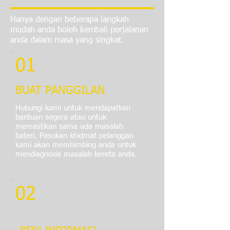
Hanya dengan beberapa langkah
mudah anda boleh kembali perjalanan
anda dalam masa yang singkat.
01
BUAT PANGGILAN
Hubungi kami untuk mendapatkan
bantuan segera atau untuk
memastikan sama ada masalah
bateri. Pasukan khidmat pelanggan
kami akan membimbing anda untuk
mendiagnosis masalah kereta anda.
02