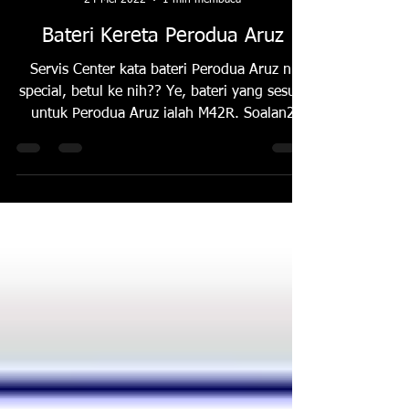
MBcarbattery
24 Mei 2022
1 min membaca
Bateri Kereta Perodua Aruz
Servis Center kata bateri Perodua Aruz ni
special, betul ke nih?? Ye, bateri yang sesuai
untuk Perodua Aruz ialah M42R. Soalan2
yg...