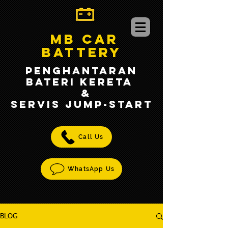
MB CAR
BATTERY
PENGHANTARAN
BATERI KERETA
&
SERVIS jump-START
Call Us
WhatsApp Us
BLOG